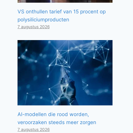
VS onthullen tarief van 15 procent op
polysiliciumproducten
7 augustus 2026
AI-modellen die rood worden,
veroorzaken steeds meer zorgen
7 augustus 2026