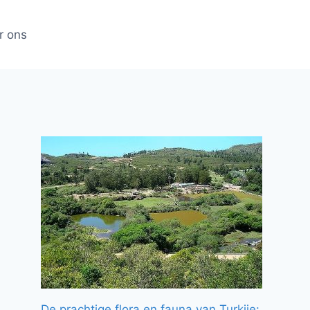
r ons
De prachtige flora en fauna van Turkije: