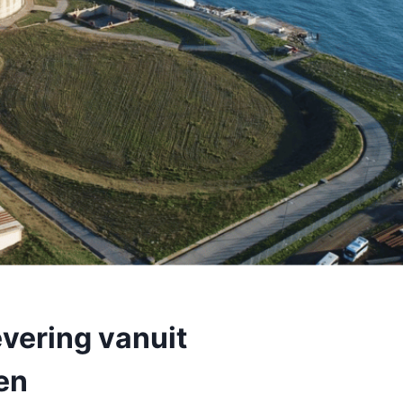
vering vanuit
en