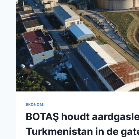
EKONOMI
BOTAŞ houdt aardgasle
Turkmenistan in de gat