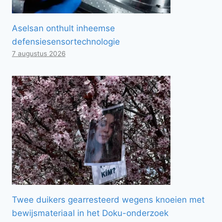
Aselsan onthult inheemse
defensiesensortechnologie
7 augustus 2026
Twee duikers gearresteerd wegens knoeien met
bewijsmateriaal in het Doku-onderzoek