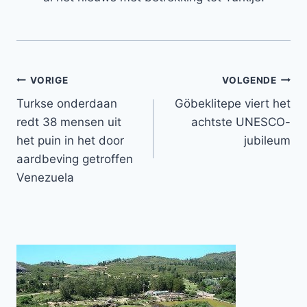
Bericht
VORIGE
VOLGENDE
Turkse onderdaan
Göbeklitepe viert het
navigatie
redt 38 mensen uit
achtste UNESCO-
het puin in het door
jubileum
aardbeving getroffen
Venezuela