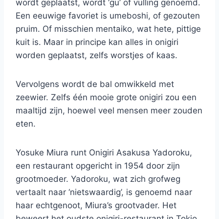
wordt geplaatst, wordt ‘gu’ of vulling genoemd.
Een eeuwige favoriet is umeboshi, of gezouten
pruim. Of misschien mentaiko, wat hete, pittige
kuit is. Maar in principe kan alles in onigiri
worden geplaatst, zelfs worstjes of kaas.
Vervolgens wordt de bal omwikkeld met
zeewier. Zelfs één mooie grote onigiri zou een
maaltijd zijn, hoewel veel mensen meer zouden
eten.
Yosuke Miura runt Onigiri Asakusa Yadoroku,
een restaurant opgericht in 1954 door zijn
grootmoeder. Yadoroku, wat zich grofweg
vertaalt naar ‘nietswaardig’, is genoemd naar
haar echtgenoot, Miura’s grootvader. Het
beweert het oudste onigiri-restaurant in Tokio