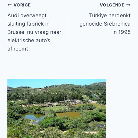
Bericht
VORIGE
VOLGENDE
Audi overweegt
Türkiye herdenkt
navigatie
sluiting fabriek in
genocide Srebrenica
Brussel nu vraag naar
in 1995
elektrische auto’s
afneemt