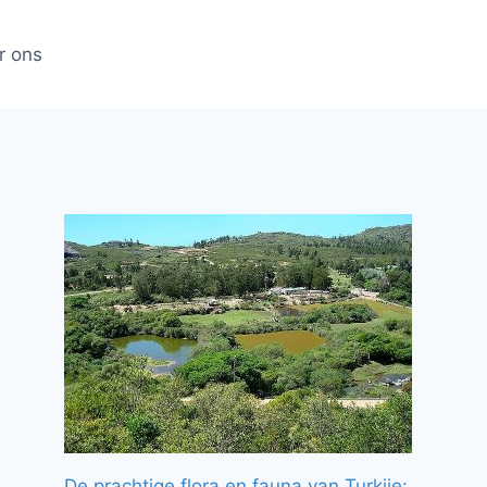
r ons
De prachtige flora en fauna van Turkije: