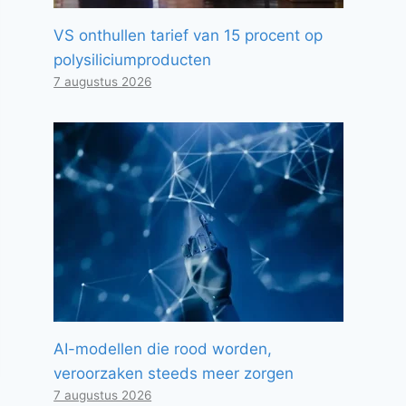
VS onthullen tarief van 15 procent op
polysiliciumproducten
7 augustus 2026
AI-modellen die rood worden,
veroorzaken steeds meer zorgen
7 augustus 2026