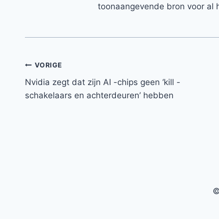
toonaangevende bron voor al h
Bericht
VORIGE
Nvidia zegt dat zijn AI -chips geen ‘kill -
navigatie
schakelaars en achterdeuren’ hebben
©