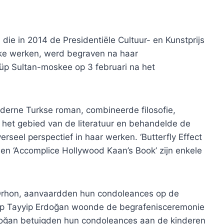
 die in 2014 de Presidentiële Cultuur- en Kunstprijs
jke werken, werd begraven na haar
üp Sultan-moskee op 3 februari na het
derne Turkse roman, combineerde filosofie,
p het gebied van de literatuur en behandelde de
rseel perspectief in haar werken. ‘Butterfly Effect
’ en ‘Accomplice Hollywood Kaan’s Book’ zijn enkele
n Orhon, aanvaardden hun condoleances op de
ep Tayyip Erdoğan woonde de begrafenisceremonie
Erdoğan betuigden hun condoleances aan de kinderen