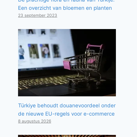
Een overzicht van bloemen en planten
23 september 2023
Türkiye behoudt douanevoordeel onder
de nieuwe EU-regels voor e-commerce
8 augustus 2026