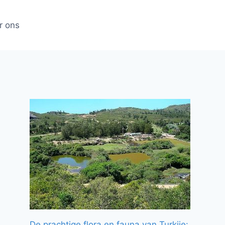
r ons
De prachtige flora en fauna van Turkije: