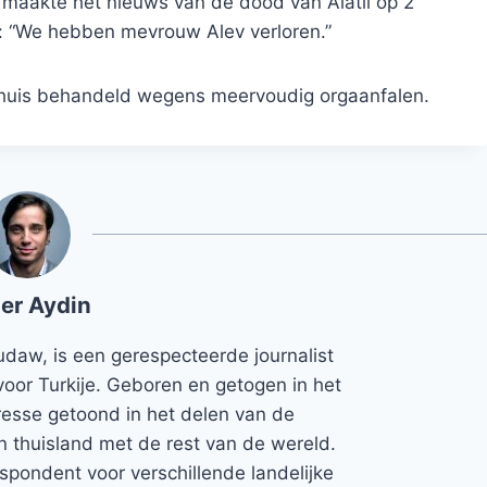
 maakte het nieuws van de dood van Alatlı op 2
f: “We hebben mevrouw Alev verloren.”
kenhuis behandeld wegens meervoudig orgaanfalen.
er Aydin
udaw, is een gerespecteerde journalist
voor Turkije. Geboren en getogen in het
teresse getoond in het delen van de
jn thuisland met de rest van de wereld.
espondent voor verschillende landelijke