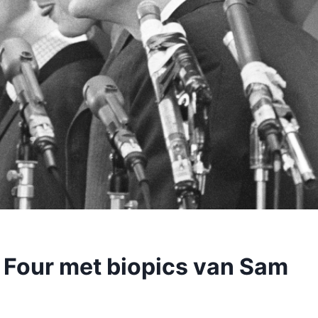
b Four met biopics van Sam