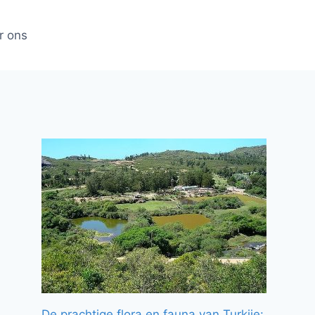
r ons
De prachtige flora en fauna van Turkije: