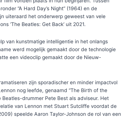
r film vonden plaats in hun beginjaren. Tussen
aronder “A Hard Day’s Night” (1964) en de
ijn uiteraard het onderwerp geweest van vele
ons ‘The Beatles: Get Back’ uit 2021.
p van kunstmatige intelligentie in het onlangs
name werd mogelijk gemaakt door de technologie
vatte een videoclip gemaakt door de Nieuw-
ramatiseren zijn sporadischer en minder impactvol
Lennon nog leefde, genaamd “The Birth of the
e Beatles-drummer Pete Best als adviseur. Het
relatie van Lennon met Stuart Sutcliffe voordat de
2009) speelde Aaron Taylor-Johnson de rol van een