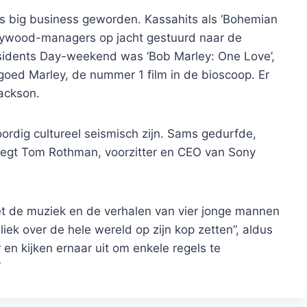
cs big business geworden. Kassahits als ‘Bohemian
llywood-managers op jacht gestuurd naar de
esidents Day-weekend was ‘Bob Marley: One Love’,
oed Marley, de nummer 1 film in de bioscoop. Er
ackson.
rdig cultureel seismisch zijn. Sams gedurfde,
 zegt Tom Rothman, voorzitter en CEO van Sony
 de muziek en de verhalen van vier jonge mannen
iek over de hele wereld op zijn kop zetten”, aldus
 en kijken ernaar uit om enkele regels te
”