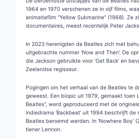
De beroemdste uitstapjes van de Beatles naa
1964 en 1970 verschenen ze in vijf films, wa
animatiefilm “Yellow Submarine” (1968). Ze z
documentaires, meest recentelijk Peter Jacks
In 2023 herenigden de Beatles zich met behul
uitgebrachte nummer ‘Now and Then’. De op
die Jackson gebruikte voor ‘Get Back’ en be
Zeelandse regisseur.
Pogingen om het verhaal van de Beatles te d
geweest. Een biopic uit 1979, gemaakt toen 
Beatles”, werd geproduceerd met de originel
indiedrama ‘Backbeat’ uit 1994 beschrijft de 
Beatles beroemd werden. In ‘Nowhere Boy’ (
tiener Lennon.