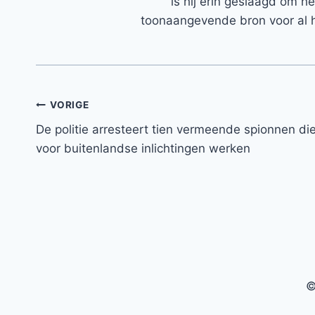
is hij erin geslaagd om h
toonaangevende bron voor al h
Bericht
VORIGE
De politie arresteert tien vermeende spionnen di
navigatie
voor buitenlandse inlichtingen werken
©