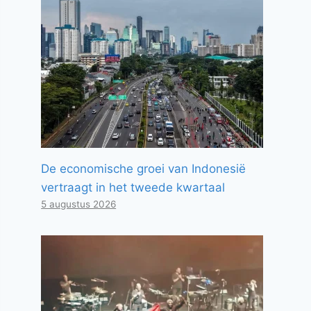
De economische groei van Indonesië
vertraagt ​​in het tweede kwartaal
5 augustus 2026