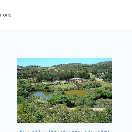
r ons
De prachtige flora en fauna van Turkije: