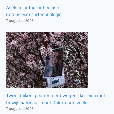
Aselsan onthult inheemse
defensiesensortechnologie
7 augustus 2026
Twee duikers gearresteerd wegens knoeien met
bewijsmateriaal in het Doku-onderzoek
7 augustus 2026