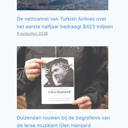
De nettowinst van Turkish Airlines over
het eerste halfjaar bedraagt ​​$423 miljoen
6 augustus 2026
Duizenden rouwen bij de begrafenis van
de Ierse muzikant Glen Hansard