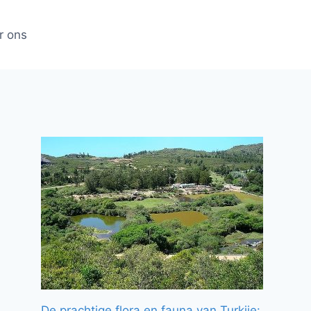
r ons
De prachtige flora en fauna van Turkije: