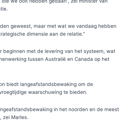
 die we ooit hebben gedaan”, zei minister van
tie.
rienden geweest, maar met wat we vandaag hebben
trategische dimensie aan de relatie.”
aar beginnen met de levering van het systeem, wat
menwerking tussen Australië en Canada op het
izon biedt langeafstandsbewaking om de
vroegtijdige waarschuwing te bieden.
 langeafstandsbewaking in het noorden en de meest
 zei Marles.