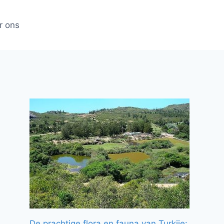
r ons
De prachtige flora en fauna van Turkije: