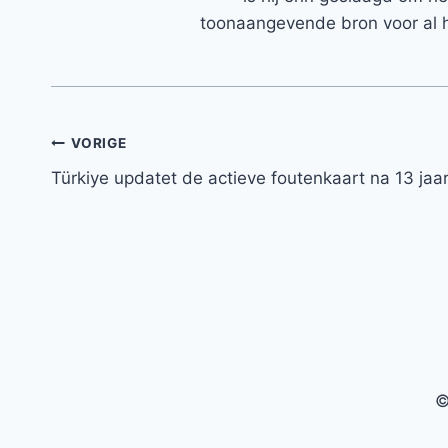
toonaangevende bron voor al h
Bericht
VORIGE
Türkiye updatet de actieve foutenkaart na 13 jaa
navigatie
©