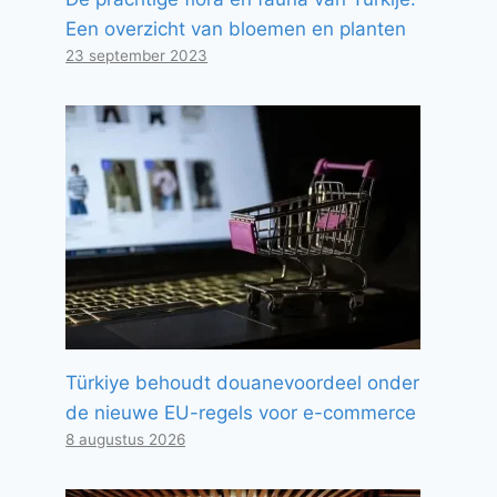
Een overzicht van bloemen en planten
23 september 2023
Türkiye behoudt douanevoordeel onder
de nieuwe EU-regels voor e-commerce
8 augustus 2026