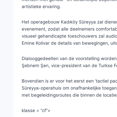
artistieke ervaring.
Het operagebouw Kadıköy Süreyya zal dienen a
evenement, zodat alle deelnemers comfortabe
visueel gehandicapte toeschouwers zal audio
Emine Kolivar de details van bewegingen, uitd
Dialooggedeelten van de voorstelling worden o
Şebnem Şen, vice-president van de Turkse F
Bovendien is er voor het eerst een ‘tactiel p
Süreyya-operahuis om onafhankelijke toegang
met begeleidingsroutes die binnen de locatie 
klasse = “cf”>