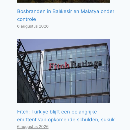
Bosbranden in Balıkesir en Malatya onder
controle
6 augustus 2026
Fitch: Türkiye blijft een belangrijke
emittent van opkomende schulden, sukuk
6 augustus 2026