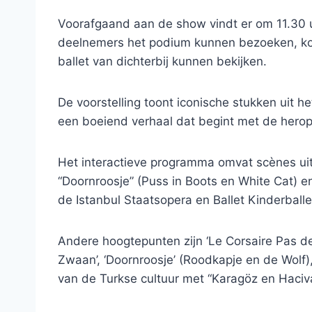
Voorafgaand aan de show vindt er om 11.30 uu
deelnemers het podium kunnen bezoeken, ko
ballet van dichterbij kunnen bekijken.
De voorstelling toont iconische stukken uit h
een boeiend verhaal dat begint met de heropl
Het interactieve programma omvat scènes ui
“Doornroosje” (Puss in Boots en White Cat) e
de Istanbul Staatsopera en Ballet Kinderball
Andere hoogtepunten zijn ‘Le Corsaire Pas de 
Zwaan’, ‘Doornroosje’ (Roodkapje en de Wolf)
van de Turkse cultuur met “Karagöz en Haciva