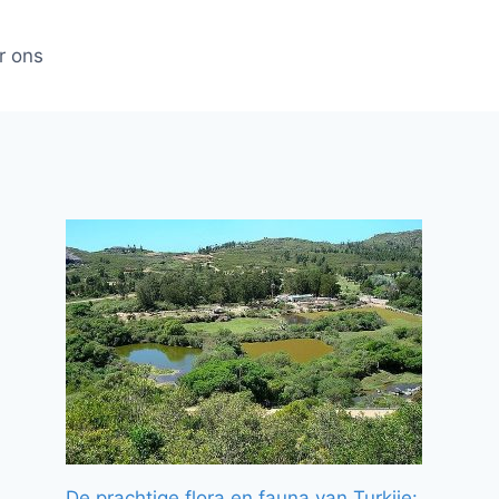
r ons
De prachtige flora en fauna van Turkije: