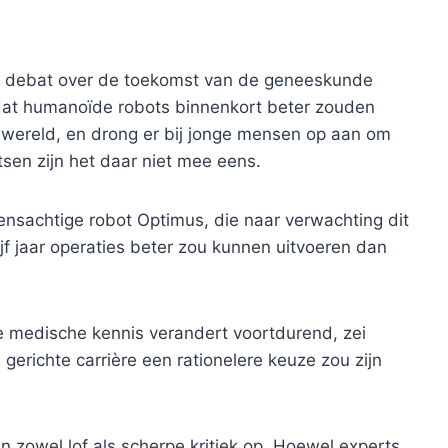
le debat over de toekomst van de geneeskunde
dat humanoïde robots binnenkort beter zouden
 wereld, en drong er bij jonge mensen op aan om
sen zijn het daar niet mee eens.
nsachtige robot Optimus, die naar verwachting dit
ijf jaar operaties beter zou kunnen uitvoeren dan
e medische kennis verandert voortdurend, zei
gerichte carrière een rationelere keuze zou zijn
n zowel lof als scherpe kritiek op. Hoewel experts