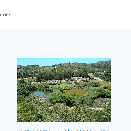
r ons
De prachtige flora en fauna van Turkije: