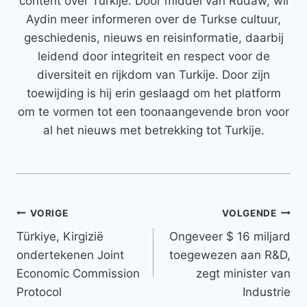
content over Turkije. Door middel van Rudaw, wil
Aydin meer informeren over de Turkse cultuur,
geschiedenis, nieuws en reisinformatie, daarbij
leidend door integriteit en respect voor de
diversiteit en rijkdom van Turkije. Door zijn
toewijding is hij erin geslaagd om het platform
om te vormen tot een toonaangevende bron voor
al het nieuws met betrekking tot Turkije.
Bericht
VORIGE
VOLGENDE
Türkiye, Kirgizië
Ongeveer $ 16 miljard
navigatie
ondertekenen Joint
toegewezen aan R&D,
Economic Commission
zegt minister van
Protocol
Industrie