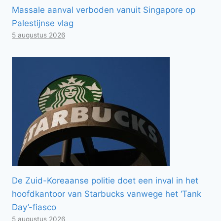
Massale aanval verboden vanuit Singapore op
Palestijnse vlag
5 augustus 2026
De Zuid-Koreaanse politie doet een inval in het
hoofdkantoor van Starbucks vanwege het ‘Tank
Day’-fiasco
5 augustus 2026