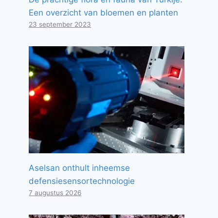
Een overzicht van bloemen en planten
23 september 2023
Aselsan onthult inheemse
defensiesensortechnologie
7 augustus 2026