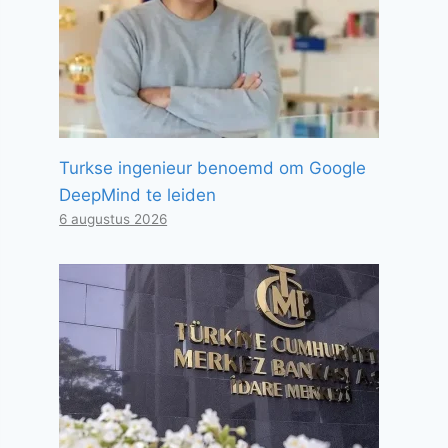
Turkse ingenieur benoemd om Google
DeepMind te leiden
6 augustus 2026