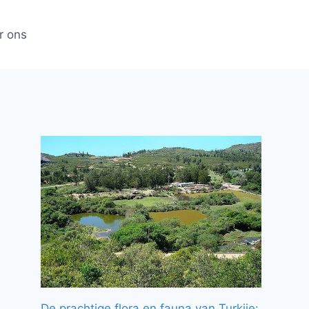
r ons
De prachtige flora en fauna van Turkije: