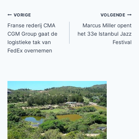
Bericht
VORIGE
VOLGENDE
Franse rederij CMA
Marcus Miller opent
navigatie
CGM Group gaat de
het 33e Istanbul Jazz
logistieke tak van
Festival
FedEx overnemen