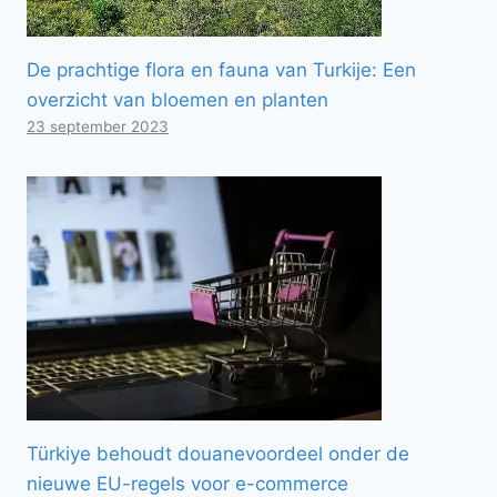
De prachtige flora en fauna van Turkije: Een
overzicht van bloemen en planten
23 september 2023
Türkiye behoudt douanevoordeel onder de
nieuwe EU-regels voor e-commerce