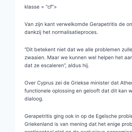
klasse = “cf”>
Van zijn kant verwelkomde Gerapetritis de o
dankzij het normalisatieproces.
“Dit betekent niet dat we alle problemen zul
zwaaien. Maar we kunnen wel helpen het aan
dat ze escaleren”, aldus hij.
Over Cyprus zei de Griekse minister dat Ath
functionele oplossing en gelooft dat dit kan
dialoog.
Gerapetritis ging ook in op de Egeïsche pro
Griekenland is van mening dat het enige pro
continentaal plat en de exclusieve economisc