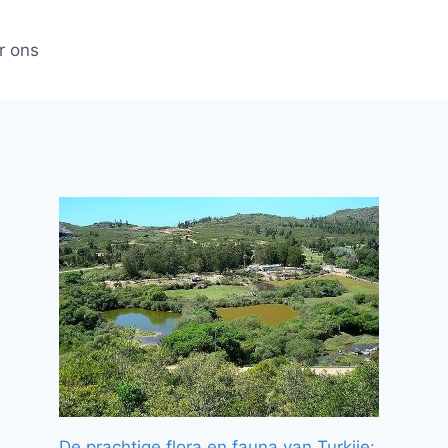
r ons
De prachtige flora en fauna van Turkije: