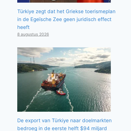
Türkiye zegt dat het Griekse toerismeplan
in de Egeïsche Zee geen juridisch effect
heeft
8 augustus 2026
De export van Türkiye naar doelmarkten
bedroeg in de eerste helft $94 miljard