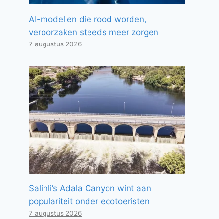
AI-modellen die rood worden,
veroorzaken steeds meer zorgen
7 augustus 2026
Salihli’s Adala Canyon wint aan
populariteit onder ecotoeristen
7 augustus 2026