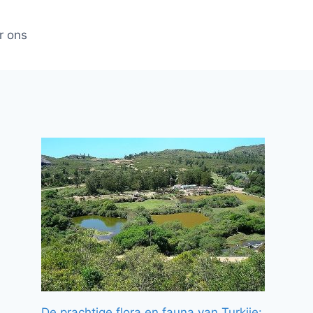
r ons
De prachtige flora en fauna van Turkije: