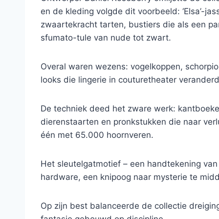
en de kleding volgde dit voorbeeld: ‘Elsa’-j
zwaartekracht tarten, bustiers die als een pa
sfumato-tule van nude tot zwart.
Overal waren wezens: vogelkoppen, schorpio
looks die lingerie in couturetheater verander
De techniek deed het zware werk: kantboekett
dierenstaarten en pronkstukken die naar ver
één met 65.000 hoornveren.
Het sleutelgatmotief – een handtekening van 
hardware, een knipoog naar mysterie te mid
Op zijn best balanceerde de collectie dreig
fantasie gebouwd op discipline.