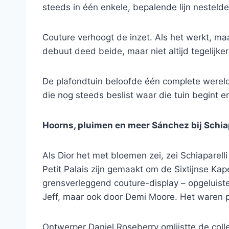
steeds in één enkele, bepalende lijn nestelde
Couture verhoogt de inzet. Als het werkt, maa
debuut deed beide, maar niet altijd tegelijkert
De plafondtuin beloofde één complete werel
die nog steeds beslist waar die tuin begint en
Hoorns, pluimen en meer Sánchez bij Schiap
Als Dior het met bloemen zei, zei Schiaparel
Petit Palais zijn gemaakt om de Sixtijnse Kape
grensverleggend couture-display – opgeluis
Jeff, maar ook door Demi Moore. Het waren 
Ontwerper Daniel Roseberry omlijstte de colle