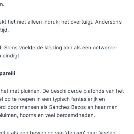
n.
kt het niet alleen indruk; het overtuigt. Anderson’s
ijd.
d. Soms voelde de kleding aan als een ontwerper
 eindigt.
arelli
li het met pluimen. De beschilderde plafonds van het
l op te roepen in een typisch fantasierijk en
terd door mensen als Sánchez Bezos en haar man
pluimen, hoorns en veel beroemdheden.
ctie als een beweging van ‘denken’ naar ‘voelen’,