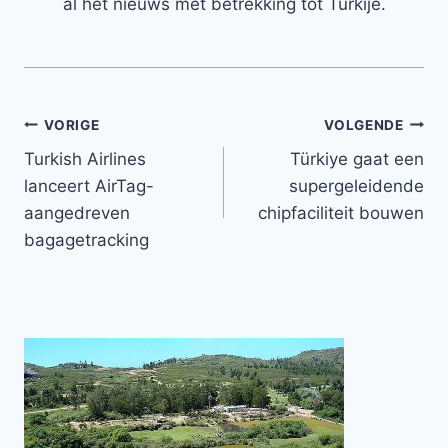
al het nieuws met betrekking tot Turkije.
Bericht
VORIGE
VOLGENDE
Turkish Airlines
Türkiye gaat een
navigatie
lanceert AirTag-
supergeleidende
aangedreven
chipfaciliteit bouwen
bagagetracking