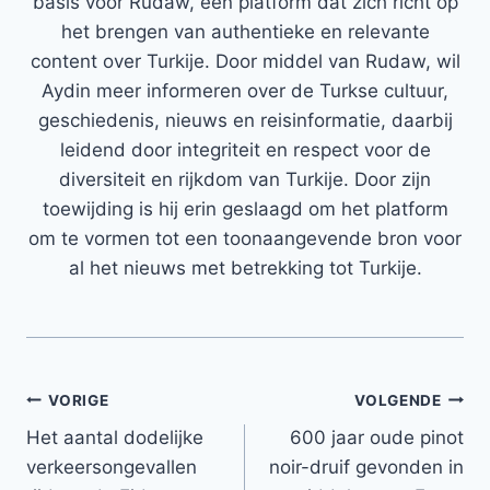
basis voor Rudaw, een platform dat zich richt op
het brengen van authentieke en relevante
content over Turkije. Door middel van Rudaw, wil
Aydin meer informeren over de Turkse cultuur,
geschiedenis, nieuws en reisinformatie, daarbij
leidend door integriteit en respect voor de
diversiteit en rijkdom van Turkije. Door zijn
toewijding is hij erin geslaagd om het platform
om te vormen tot een toonaangevende bron voor
al het nieuws met betrekking tot Turkije.
Bericht
VORIGE
VOLGENDE
Het aantal dodelijke
600 jaar oude pinot
navigatie
verkeersongevallen
noir-druif gevonden in