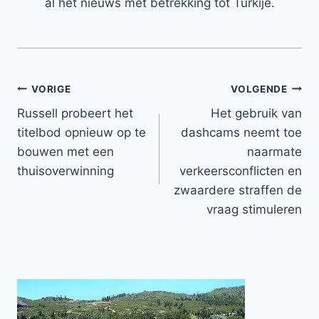
al het nieuws met betrekking tot Turkije.
Bericht
VORIGE
VOLGENDE
Russell probeert het
Het gebruik van
navigatie
titelbod opnieuw op te
dashcams neemt toe
bouwen met een
naarmate
thuisoverwinning
verkeersconflicten en
zwaardere straffen de
vraag stimuleren