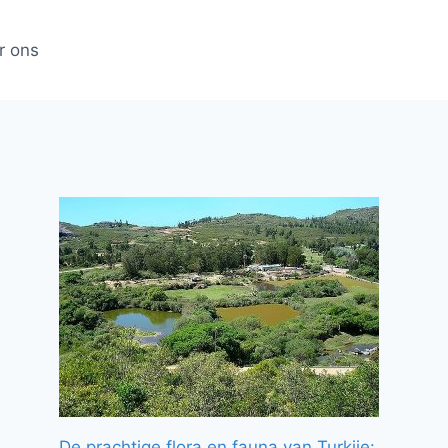
r ons
De prachtige flora en fauna van Turkije: