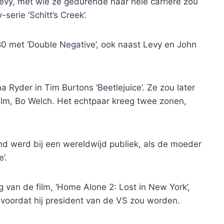
vy, met wie ze gedurende haar hele carrière zou
erie ‘Schitt’s Creek’.
0 met ‘Double Negative’, ook naast Levy en John
 Ryder in Tim Burtons ‘Beetlejuice’. Ze zou later
lm, Bo Welch. Het echtpaar kreeg twee zonen,
d werd bij een wereldwijd publiek, als de moeder
’.
g van de film, ‘Home Alone 2: Lost in New York’,
oordat hij president van de VS zou worden.