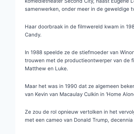
komedietheater Second City, naast Eugene Le
samenwerken, onder meer in de geweldige tv-s
Haar doorbraak in de filmwereld kwam in 198
Candy.
In 1988 speelde ze de stiefmoeder van Winona
trouwen met de productieontwerper van de fi
Matthew en Luke.
Maar het was in 1990 dat ze algemeen beken
van Kevin van Macaulay Culkin in ‘Home Alone
Ze zou de rol opnieuw vertolken in het vervol
met een cameo van Donald Trump, decennia v