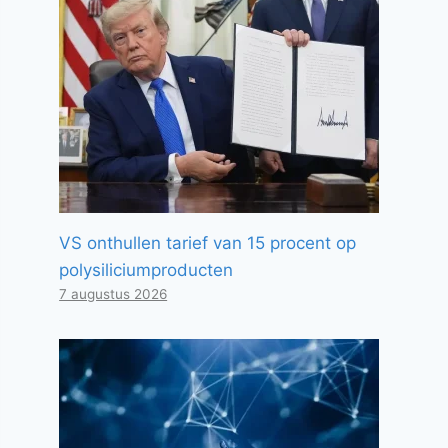
VS onthullen tarief van 15 procent op
polysiliciumproducten
7 augustus 2026