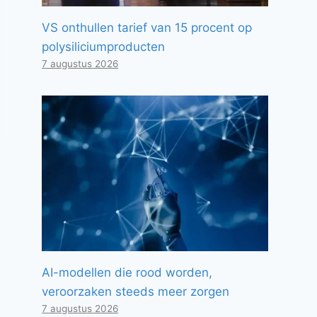
VS onthullen tarief van 15 procent op
polysiliciumproducten
7 augustus 2026
AI-modellen die rood worden,
veroorzaken steeds meer zorgen
7 augustus 2026