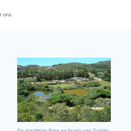
r ons
De prachtige flora en fauna van Turkije: