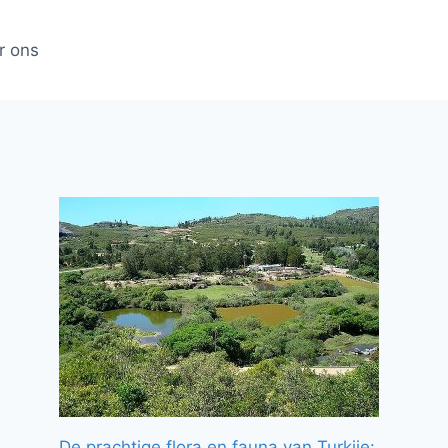
r ons
De prachtige flora en fauna van Turkije: