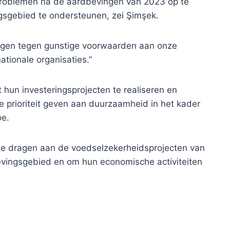
roblemen na de aardbevingen van 2023 op te
gsgebied te ondersteunen, zei Şimşek.
ningen tegen gunstige voorwaarden aan onze
tionale organisaties.”
 hun investeringsprojecten te realiseren en
e prioriteit geven aan duurzaamheid in het kader
oe.
 te dragen aan de voedselzekerheidsprojecten van
bevingsgebied en om hun economische activiteiten