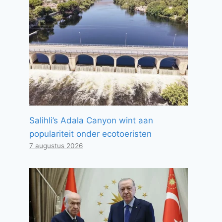
Salihli’s Adala Canyon wint aan
populariteit onder ecotoeristen
7 augustus 2026