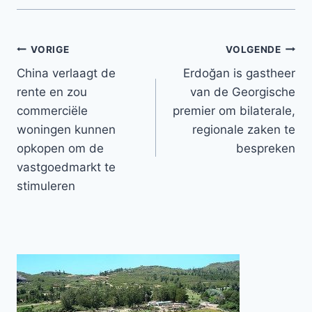
Bericht
VORIGE
VOLGENDE
China verlaagt de
Erdoğan is gastheer
navigatie
rente en zou
van de Georgische
commerciële
premier om bilaterale,
woningen kunnen
regionale zaken te
opkopen om de
bespreken
vastgoedmarkt te
stimuleren