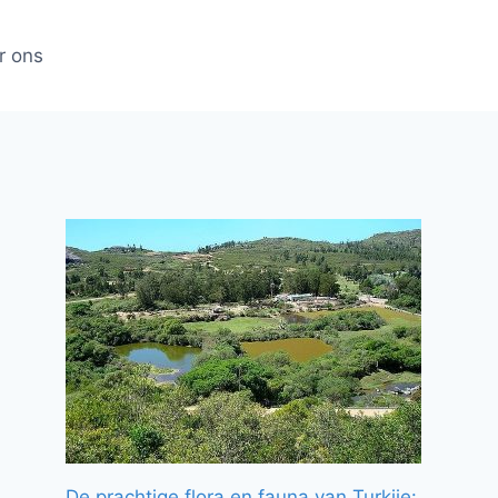
r ons
De prachtige flora en fauna van Turkije: