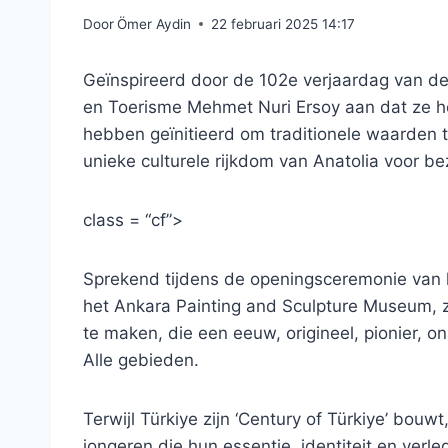
Door
Ömer Aydin
22 februari 2025 14:17
Geïnspireerd door de 102e verjaardag van de
en Toerisme Mehmet Nuri Ersoy aan dat ze he
hebben geïnitieerd om traditionele waarden 
unieke culturele rijkdom van Anatolia voor be
class = “cf”>
Sprekend tijdens de openingsceremonie van he
het Ankara Painting and Sculpture Museum, z
te maken, die een eeuw, origineel, pionier, 
Alle gebieden.
Terwijl Türkiye zijn ‘Century of Türkiye’ bou
jongeren die hun essentie, identiteit en verl