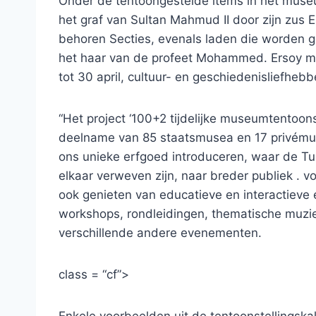
Onder de tentoongestelde items in het muse
het graf van Sultan Mahmud II door zijn zus
behoren Secties, evenals laden die worden ge
het haar van de profeet Mohammed. Ersoy mer
tot 30 april, cultuur- en geschiedenisliefheb
“Het project ‘100+2 tijdelijke museumtentoons
deelname van 85 staatsmusea en 17 privémus
ons unieke erfgoed introduceren, waar de Tu
elkaar verweven zijn, naar breder publiek . vo
ook genieten van educatieve en interactieve
workshops, rondleidingen, thematische muzie
verschillende andere evenementen.
class = “cf”>
Enkele voorbeelden uit de tentoonstellingskale