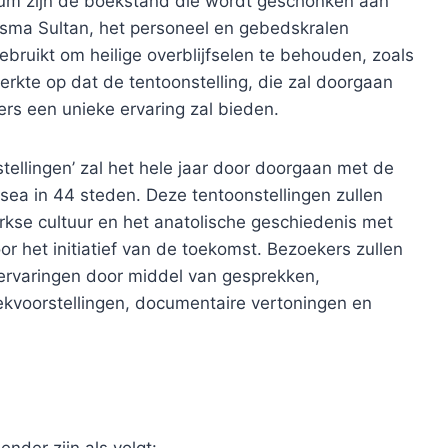
um zijn de boekstand die wordt geschonken aan
 Esma Sultan, het personeel en gebedskralen
bruikt om heilige overblijfselen te behouden, zoals
kte op dat de tentoonstelling, die zal doorgaan
bers een unieke ervaring zal bieden.
tellingen’ zal het hele jaar door doorgaan met de
ea in 44 steden. Deze tentoonstellingen zullen
rkse cultuur en het anatolische geschiedenis met
or het initiatief van de toekomst. Bezoekers zullen
 ervaringen door middel van gesprekken,
kvoorstellingen, documentaire vertoningen en
nder zijn als volgt: