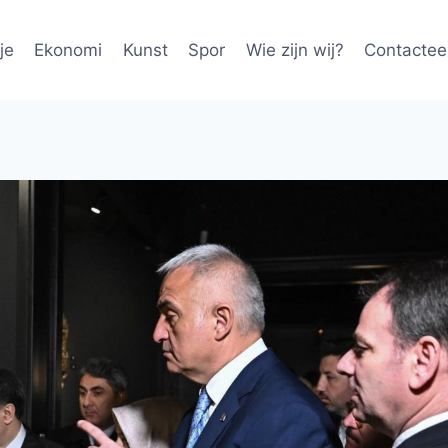
je
Ekonomi
Kunst
Spor
Wie zijn wij?
Contactee