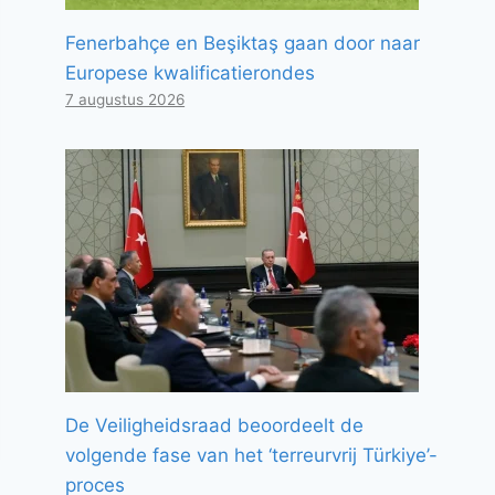
Fenerbahçe en Beşiktaş gaan door naar
Europese kwalificatierondes
7 augustus 2026
De Veiligheidsraad beoordeelt de
volgende fase van het ‘terreurvrij Türkiye’-
proces