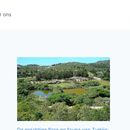
r ons
De prachtige flora en fauna van Turkije: