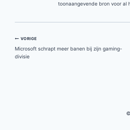
toonaangevende bron voor al h
Bericht
VORIGE
Microsoft schrapt meer banen bij zijn gaming-
navigatie
divisie
©