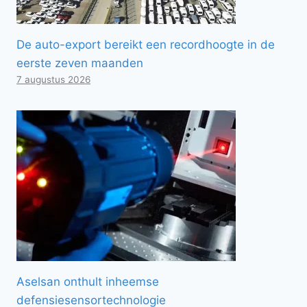
De auto-export bereikt een recordhoogte in de
eerste zeven maanden
7 augustus 2026
Aselsan onthult inheemse
defensiesensortechnologie