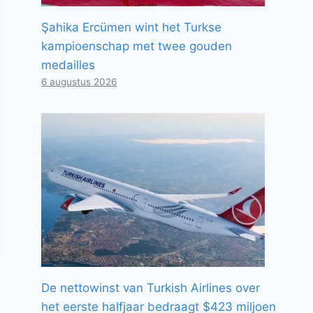
Şahika Ercümen wint het Turkse
kampioenschap met twee gouden
medailles
6 augustus 2026
De nettowinst van Turkish Airlines over
het eerste halfjaar bedraagt ​​$423 miljoen