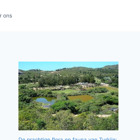
r ons
De prachtige flora en fauna van Turkije: