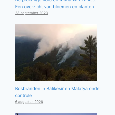
Een overzicht van bloemen en planten
23 september 2023
Bosbranden in Balıkesir en Malatya onder
controle
6 augustus 2026