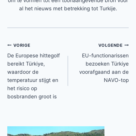
om te vormen tot een toonaangevende bron voor
al het nieuws met betrekking tot Turkije.
Bericht
VORIGE
VOLGENDE
De Europese hittegolf
EU-functionarissen
navigatie
bereikt Türkiye,
bezoeken Türkiye
waardoor de
voorafgaand aan de
temperatuur stijgt en
NAVO-top
het risico op
bosbranden groot is