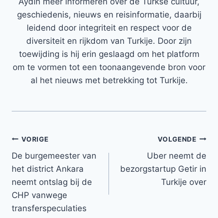
Aydin meer informeren over de Turkse cultuur,
geschiedenis, nieuws en reisinformatie, daarbij
leidend door integriteit en respect voor de
diversiteit en rijkdom van Turkije. Door zijn
toewijding is hij erin geslaagd om het platform
om te vormen tot een toonaangevende bron voor
al het nieuws met betrekking tot Turkije.
Bericht
VORIGE
VOLGENDE
De burgemeester van
Uber neemt de
navigatie
het district Ankara
bezorgstartup Getir in
neemt ontslag bij de
Turkije over
CHP vanwege
transferspeculaties