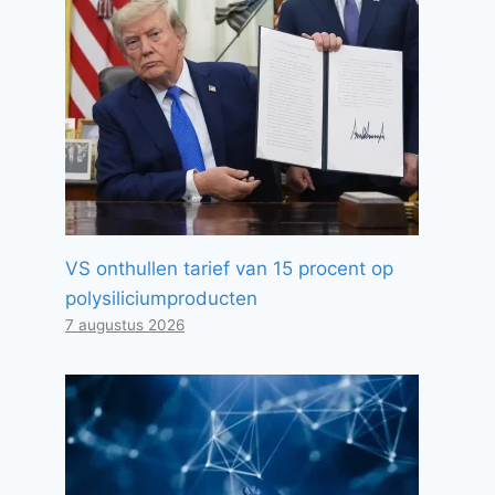
VS onthullen tarief van 15 procent op
polysiliciumproducten
7 augustus 2026