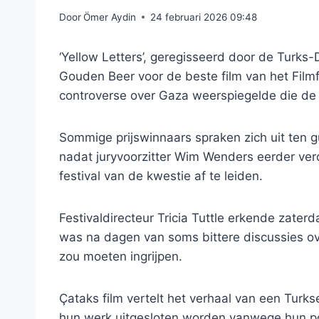
Door
Ömer Aydin
24 februari 2026 09:48
‘Yellow Letters’, geregisseerd door de Turks-
Gouden Beer voor de beste film van het Filmfe
controverse over Gaza weerspiegelde die de ed
Sommige prijswinnaars spraken zich uit ten g
nadat juryvoorzitter Wim Wenders eerder ve
festival van de kwestie af te leiden.
Festivaldirecteur Tricia Tuttle erkende zaterd
was na dagen van soms bittere discussies ove
zou moeten ingrijpen.
Çataks film vertelt het verhaal van een Turkse
hun werk uitgesloten worden vanwege hun pol