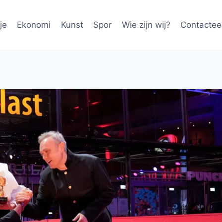
je
Ekonomi
Kunst
Spor
Wie zijn wij?
Contactee