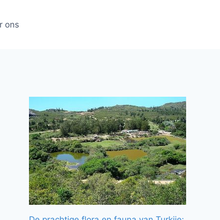
r ons
De prachtige flora en fauna van Turkije: