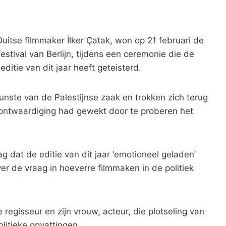
Duitse filmmaker İlker Çatak, won op 21 februari de
stival van Berlijn, tijdens een ceremonie die de
itie van dit jaar heeft geteisterd.
unste van de Palestijnse zaak en trokken zich terug
rontwaardiging had gewekt door te proberen het
ag dat de editie van dit jaar ‘emotioneel geladen’
r de vraag in hoeverre filmmaken in de politiek
 regisseur en zijn vrouw, acteur, die plotseling van
itieke opvattingen.