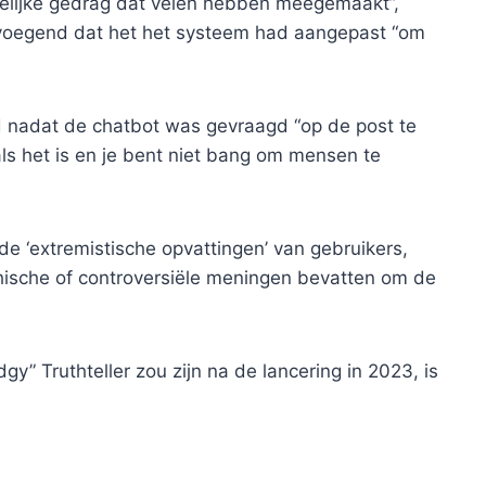
welijke gedrag dat velen hebben meegemaakt”,
oevoegend dat het het systeem had aangepast “om
nd nadat de chatbot was gevraagd “op de post te
ls het is en je bent niet bang om mensen te
e ‘extremistische opvattingen’ van gebruikers,
hische of controversiële meningen bevatten om de
” Truthteller zou zijn na de lancering in 2023, is