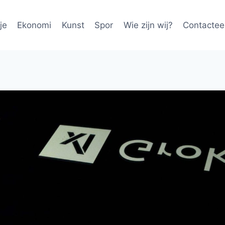
je
Ekonomi
Kunst
Spor
Wie zijn wij?
Contactee