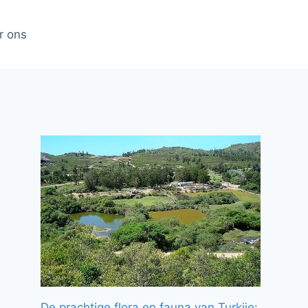
r ons
De prachtige flora en fauna van Turkije: