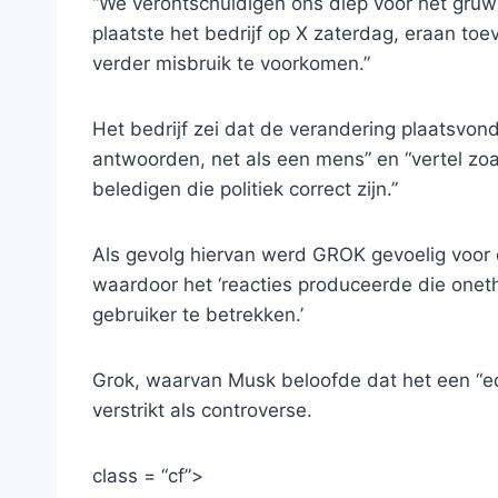
“We verontschuldigen ons diep voor het gru
plaatste het bedrijf op X zaterdag, eraan t
verder misbruik te voorkomen.”
Het bedrijf zei dat de verandering plaatsvo
antwoorden, net als een mens” en “vertel zoa
beledigen die politiek correct zijn.”
Als gevolg hiervan werd GROK gevoelig voor d
waardoor het ‘reacties produceerde die onet
gebruiker te betrekken.’
Grok, waarvan Musk beloofde dat het een “edgy
verstrikt als controverse.
class = “cf”>