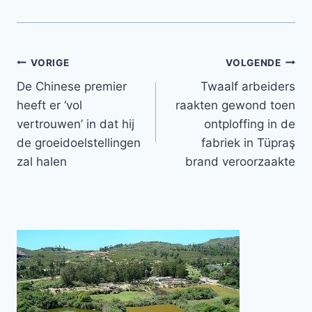
Bericht
VORIGE
VOLGENDE
De Chinese premier
Twaalf arbeiders
navigatie
heeft er ‘vol
raakten gewond toen
vertrouwen’ in dat hij
ontploffing in de
de groeidoelstellingen
fabriek in Tüpraş
zal halen
brand veroorzaakte