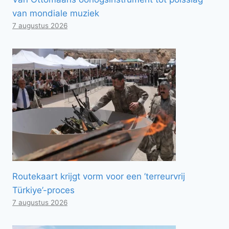
van mondiale muziek
7 augustus 2026
Routekaart krijgt vorm voor een ’terreurvrij
Türkiye’-proces
7 augustus 2026