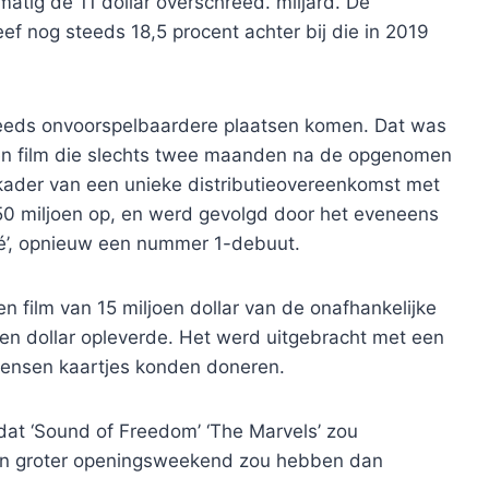
lmatig de 11 dollar overschreed. miljard. De
ef nog steeds 18,5 procent achter bij die in 2019
 steeds onvoorspelbaardere plaatsen komen. Dat was
 een film die slechts twee maanden na de opgenomen
 kader van een unieke distributieovereenkomst met
50 miljoen op, en werd gevolgd door het eveneens
cé’, opnieuw een nummer 1-debuut.
 film van 15 miljoen dollar van de onafhankelijke
oen dollar opleverde. Het werd uitgebracht met een
mensen kaartjes konden doneren.
dat ‘Sound of Freedom’ ‘The Marvels’ zou
’ een groter openingsweekend zou hebben dan