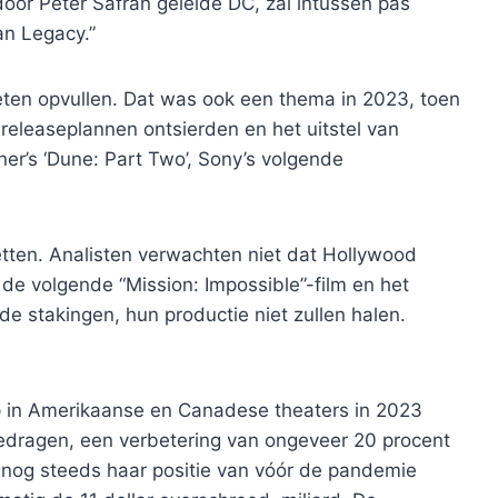
door Peter Safran geleide DC, zal intussen pas
an Legacy.”
oeten opvullen. Dat was ook een thema in 2023, toen
 releaseplannen ontsierden en het uitstel van
er’s ‘Dune: Part Two’, Sony’s volgende
etten. Analisten verwachten niet dat Hollywood
 de volgende “Mission: Impossible”-film en het
de stakingen, hun productie niet zullen halen.
p in Amerikaanse en Canadese theaters in 2023
bedragen, een verbetering van ongeveer 20 procent
t nog steeds haar positie van vóór de pandemie