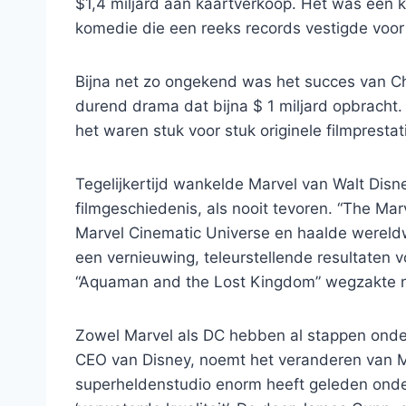
$1,4 miljard aan kaartverkoop. Het was een k
komedie die een reeks records vestigde voor
Bijna net zo ongekend was het succes van Ch
durend drama dat bijna $ 1 miljard opbracht.
het waren stuk voor stuk originele filmpresta
Tegelijkertijd wankelde Marvel van Walt Disn
filmgeschiedenis, als nooit tevoren. “The Ma
Marvel Cinematic Universe en haalde wereldw
een vernieuwing, teleurstellende resultaten v
“Aquaman and the Lost Kingdom” wegzakte na
Zowel Marvel als DC hebben al stappen onde
CEO van Disney, noemt het veranderen van Marv
superheldenstudio enorm heeft geleden onder 