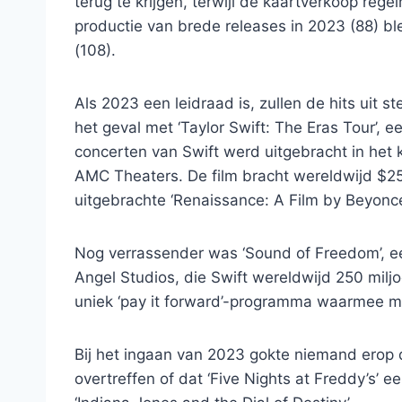
terug te krijgen, terwijl de kaartverkoop rege
productie van brede releases in 2023 (88) ble
(108).
Als 2023 een leidraad is, zullen de hits uit
het geval met ‘Taylor Swift: The Eras Tour’,
concerten van Swift werd uitgebracht in het
AMC Theaters. De film bracht wereldwijd $2
uitgebrachte ‘Renaissance: A Film by Beyon
Nog verrassender was ‘Sound of Freedom’, een
Angel Studios, die Swift wereldwijd 250 milj
uniek ‘pay it forward’-programma waarmee 
Bij het ingaan van 2023 gokte niemand erop 
overtreffen of dat ‘Five Nights at Freddy’s