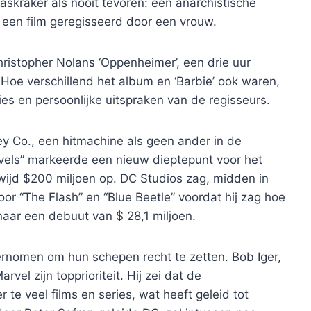
askraker als nooit tevoren: een anarchistische
 een film geregisseerd door een vrouw.
ristopher Nolans ‘Oppenheimer’, een drie uur
 Hoe verschillend het album en ‘Barbie’ ook waren,
ties en persoonlijke uitspraken van de regisseurs.
ey Co., een hitmachine als geen ander in de
rvels” markeerde een nieuw dieptepunt voor het
ijd $200 miljoen op. DC Studios zag, midden in
oor “The Flash” en “Blue Beetle” voordat hij zag hoe
ar een debuut van $ 28,1 miljoen.
rnomen om hun schepen recht te zetten. Bob Iger,
el zijn topprioriteit. Hij zei dat de
te veel films en series, wat heeft geleid tot