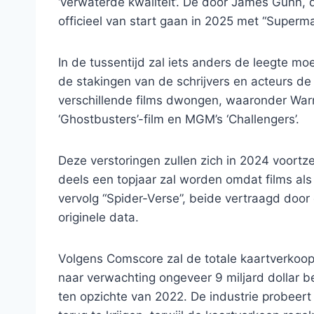
‘verwaterde kwaliteit’. De door James Gunn, 
officieel van start gaan in 2025 met “Superm
In de tussentijd zal iets anders de leegte m
de stakingen van de schrijvers en acteurs de
verschillende films dwongen, waaronder Warn
‘Ghostbusters’-film en MGM’s ‘Challengers’.
Deze verstoringen zullen zich in 2024 voortz
deels een topjaar zal worden omdat films als
vervolg “Spider-Verse”, beide vertraagd door 
originele data.
Volgens Comscore zal de totale kaartverkoo
naar verwachting ongeveer 9 miljard dollar 
ten opzichte van 2022. De industrie probeer