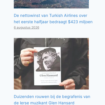
De nettowinst van Turkish Airlines over
het eerste halfjaar bedraagt ​​$423 miljoen
6 augustus 2026
Duizenden rouwen bij de begrafenis van
de Ierse muzikant Glen Hansard