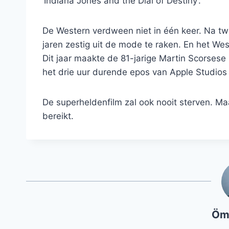
‘Indiana Jones and the Dial of Destiny’.
De Western verdween niet in één keer. Na tw
jaren zestig uit de mode te raken. En het Weste
Dit jaar maakte de 81-jarige Martin Scorsese z
het drie uur durende epos van Apple Studios 
De superheldenfilm zal ook nooit sterven. M
bereikt.
Öm