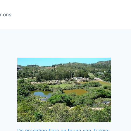
r ons
De prachtige flora en fauna van Turkije: