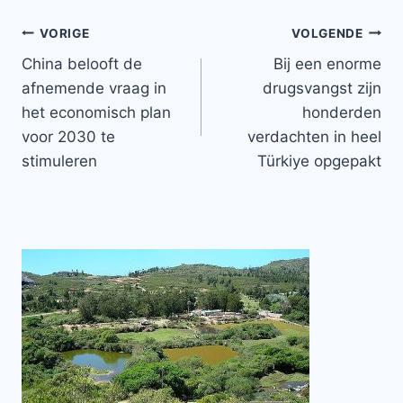
Bericht
VORIGE
VOLGENDE
China belooft de
Bij een enorme
navigatie
afnemende vraag in
drugsvangst zijn
het economisch plan
honderden
voor 2030 te
verdachten in heel
stimuleren
Türkiye opgepakt