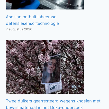
Aselsan onthult inheemse
defensiesensortechnologie
7 augustus 2026
Twee duikers gearresteerd wegens knoeien met
bewijsmateriaal in het Doku-onderzoek