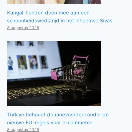
Kangal-honden doen mee aan een
schoonheidswedstrijd in het inheemse Sivas
8 augustus 2026
Türkiye behoudt douanevoordeel onder de
nieuwe EU-regels voor e-commerce
8 augustus 2026