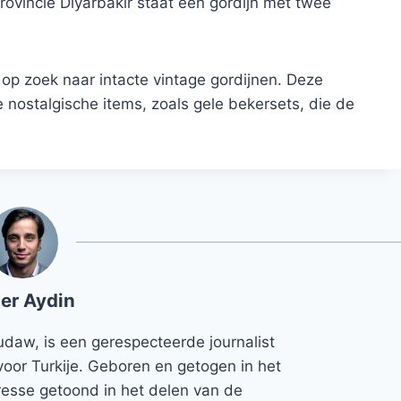
rovincie Diyarbakır staat een gordijn met twee
 op zoek naar intacte vintage gordijnen. Deze
 nostalgische items, zoals gele bekersets, die de
er Aydin
udaw, is een gerespecteerde journalist
voor Turkije. Geboren en getogen in het
teresse getoond in het delen van de