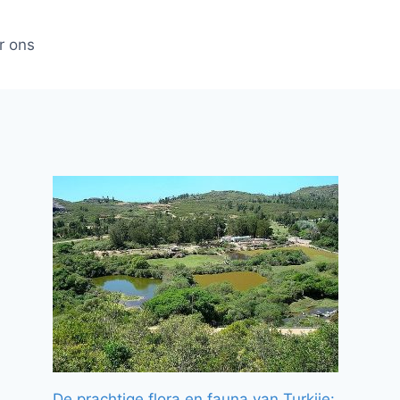
r ons
De prachtige flora en fauna van Turkije: