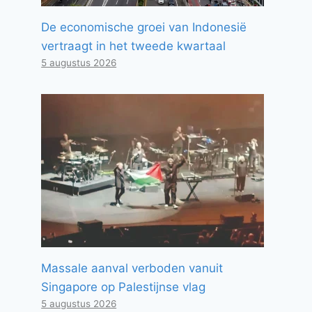
De economische groei van Indonesië
vertraagt ​​in het tweede kwartaal
5 augustus 2026
Massale aanval verboden vanuit
Singapore op Palestijnse vlag
5 augustus 2026