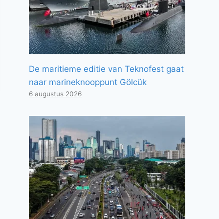
De maritieme editie van Teknofest gaat
naar marineknooppunt Gölcük
6 augustus 2026