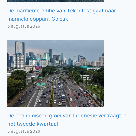
De maritieme editie van Teknofest gaat naar
marineknooppunt Gölcük
6 augustus 2026
De economische groei van Indonesië vertraagt ​​in
het tweede kwartaal
5 augustus 2026