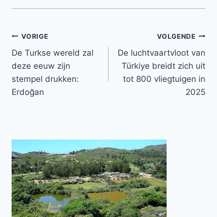
Bericht
VORIGE
VOLGENDE
De Turkse wereld zal
De luchtvaartvloot van
navigatie
deze eeuw zijn
Türkiye breidt zich uit
stempel drukken:
tot 800 vliegtuigen in
Erdoğan
2025