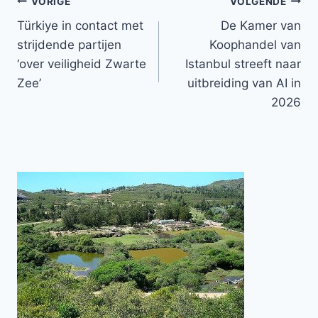
Bericht
VORIGE
VOLGENDE
Türkiye in contact met
De Kamer van
navigatie
strijdende partijen
Koophandel van
‘over veiligheid Zwarte
Istanbul streeft naar
Zee’
uitbreiding van AI in
2026