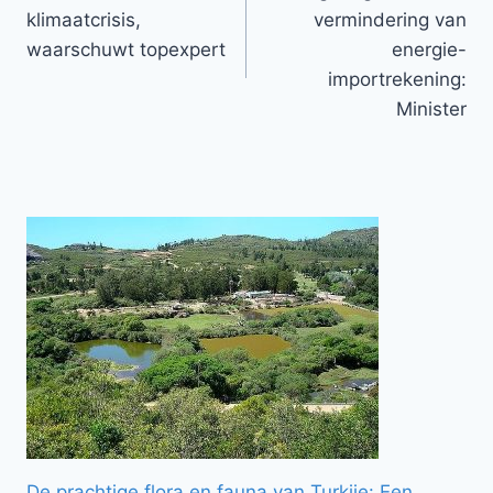
navigatie
klimaatcrisis,
vermindering van
waarschuwt topexpert
energie-
importrekening:
Minister
De prachtige flora en fauna van Turkije: Een