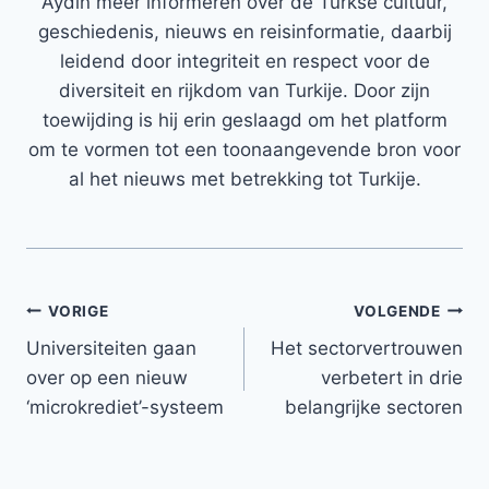
Aydin meer informeren over de Turkse cultuur,
geschiedenis, nieuws en reisinformatie, daarbij
leidend door integriteit en respect voor de
diversiteit en rijkdom van Turkije. Door zijn
toewijding is hij erin geslaagd om het platform
om te vormen tot een toonaangevende bron voor
al het nieuws met betrekking tot Turkije.
Bericht
VORIGE
VOLGENDE
Universiteiten gaan
Het sectorvertrouwen
navigatie
over op een nieuw
verbetert in drie
‘microkrediet’-systeem
belangrijke sectoren