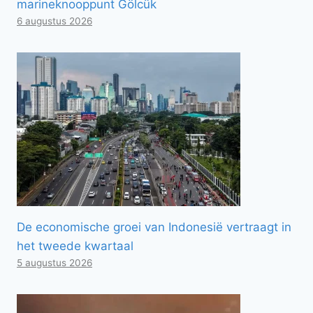
marineknooppunt Gölcük
6 augustus 2026
De economische groei van Indonesië vertraagt ​​in
het tweede kwartaal
5 augustus 2026