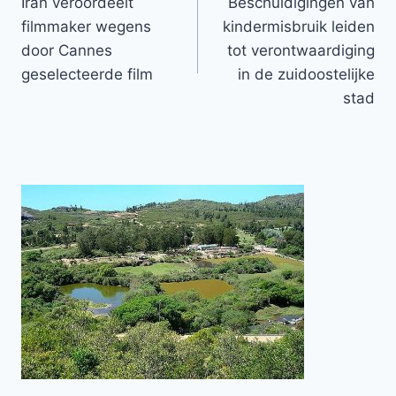
Iran veroordeelt
Beschuldigingen van
navigatie
filmmaker wegens
kindermisbruik leiden
door Cannes
tot verontwaardiging
geselecteerde film
in de zuidoostelijke
stad