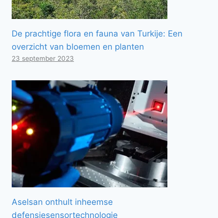
De prachtige flora en fauna van Turkije: Een
overzicht van bloemen en planten
23 september 2023
Aselsan onthult inheemse
defensiesensortechnologie