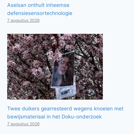
Aselsan onthult inheemse
defensiesensortechnologie
7 augustus 2026
Twee duikers gearresteerd wegens knoeien met
bewijsmateriaal in het Doku-onderzoek
7 augustus 2026