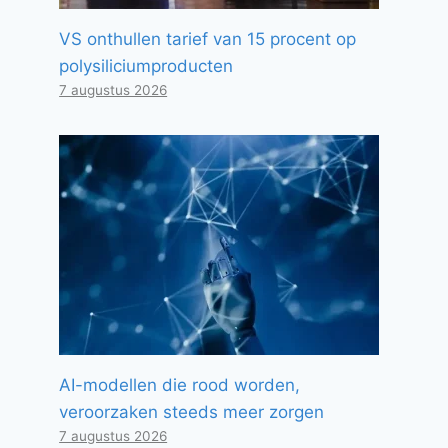
VS onthullen tarief van 15 procent op
polysiliciumproducten
7 augustus 2026
AI-modellen die rood worden,
veroorzaken steeds meer zorgen
7 augustus 2026