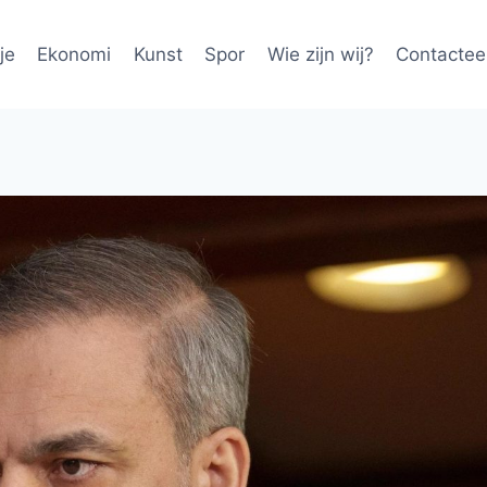
je
Ekonomi
Kunst
Spor
Wie zijn wij?
Contactee