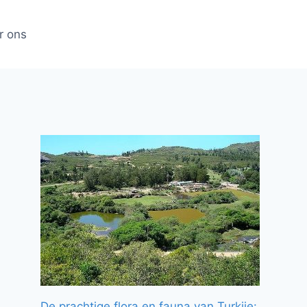
r ons
De prachtige flora en fauna van Turkije: